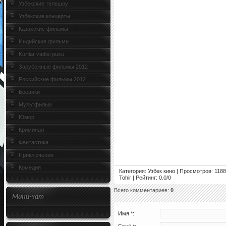
Узбекские телешоу
Узбекские концерты
Казахские фильмы
Индийские фильмы
Kurtlar vadisi pusu
Зарубежные фильмы 2012
Российские фильмы 2012
Боевики
Мультфильм
Юмор
Криминал
Фантастика
Приключения
Комедия
Категория
:
Узбек кино
|
Просмотров
: 1188
Tohir
|
Рейтинг
:
0.0
/
0
Всего комментариев
:
0
Мини-чат
Имя *: