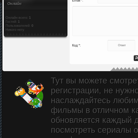
Email *:
Онлайн
Онлайн всего:
1
Гостей:
1
Пользователей:
0
Никого нету
Код *:
Тут вы можете смотре
регистрации, не нужн
наслаждайтесь любим
фильмы в отличном к
обновляется каждый д
посмотреть сериалы о