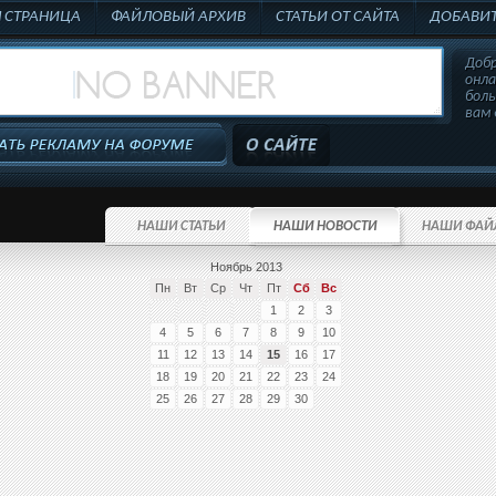
Я СТРАНИЦА
ФАЙЛОВЫЙ АРХИВ
СТАТЬИ ОТ САЙТА
ДОБАВИТ
Добр
онл
бол
вам 
НАШИ СТАТЬИ
НАШИ НОВОСТИ
НАШИ ФАЙ
Ноябрь 2013
Пн
Вт
Ср
Чт
Пт
Сб
Вс
1
2
3
4
5
6
7
8
9
10
11
12
13
14
15
16
17
18
19
20
21
22
23
24
25
26
27
28
29
30