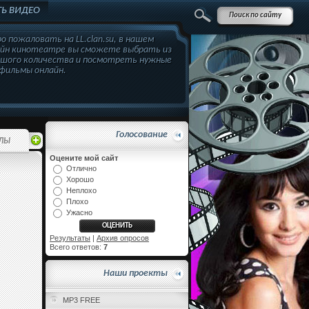
Ь ВИДЕО
о пожаловать на LL.clan.su, в нашем
айн кинотеатре вы сможете выбрать из
ьшого количества и посмотреть нужные
фильмы онлайн.
Голосование
ЛЫ
Оцените мой сайт
Отлично
Хорошо
Неплохо
Плохо
Ужасно
Результаты
|
Архив опросов
Всего ответов:
7
Наши проекты
MP3 FREE