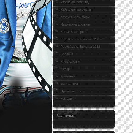
Узбекские телешоу
Узбекские концерты
Казахские фильмы
Индийские фильмы
Kurtlar vadisi pusu
Зарубежные фильмы 2012
Российские фильмы 2012
Боевики
Мультфильм
Юмор
Криминал
Фантастика
Приключения
Комедия
Мини-чат