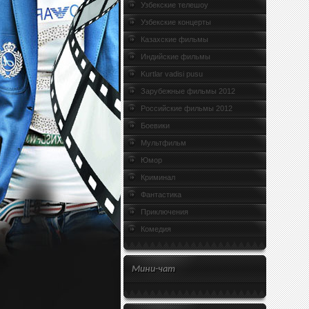
Узбекские телешоу
Узбекские концерты
Казахские фильмы
Индийские фильмы
Kurtlar vadisi pusu
Зарубежные фильмы 2012
Российские фильмы 2012
Боевики
Мультфильм
Юмор
Криминал
Фантастика
Приключения
Комедия
Мини-чат