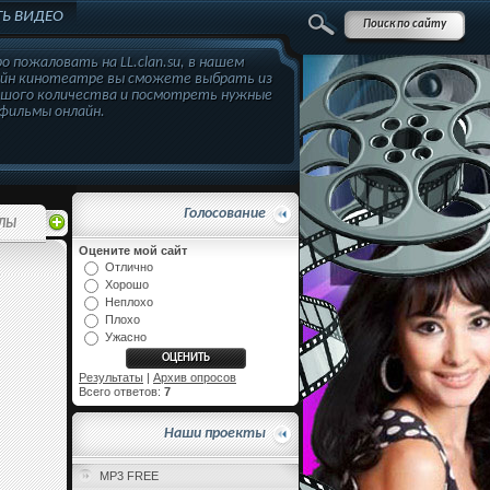
Ь ВИДЕО
о пожаловать на LL.clan.su, в нашем
айн кинотеатре вы сможете выбрать из
ьшого количества и посмотреть нужные
фильмы онлайн.
Голосование
ЛЫ
Оцените мой сайт
Отлично
Хорошо
Неплохо
Плохо
Ужасно
Результаты
|
Архив опросов
Всего ответов:
7
Наши проекты
MP3 FREE