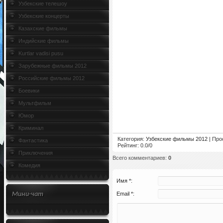
Узбекские телешоу
Узбекские концерты
Казахские фильмы
Индийские фильмы
Kurtlar vadisi pusu
Зарубежные фильмы 2012
Российские фильмы 2012
Боевики
Мультфильм
Юмор
Криминал
Категория
:
Узбекские фильмы 2012
|
Про
Фантастика
Рейтинг
:
0.0
/
0
Приключения
Всего комментариев
:
0
Комедия
Имя *:
Мини-чат
Email *: