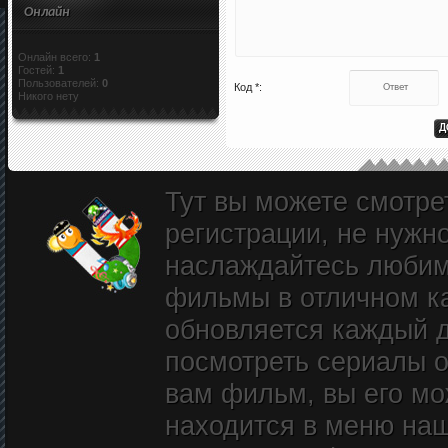
Онлайн
Онлайн всего:
1
Гостей:
1
Пользователей:
0
Код *:
Никого нету
Тут вы можете смотре
регистрации, не нужн
наслаждайтесь любим
фильмы в отличном к
обновляется каждый д
посмотреть сериалы о
вам фильм, вы его мож
находится в меню наш