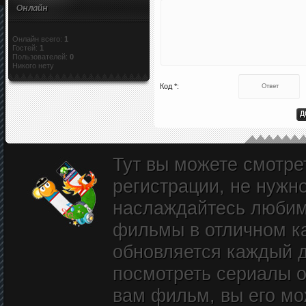
Онлайн
Онлайн всего:
1
Гостей:
1
Пользователей:
0
Никого нету
Код *:
Тут вы можете смотре
регистрации, не нужн
наслаждайтесь любим
фильмы в отличном к
обновляется каждый д
посмотреть сериалы о
вам фильм, вы его мож