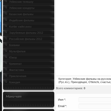
Узбекские телешоу
Узбекские концерты
Казахские фильмы
Индийские фильмы
Kurtlar vadisi pusu
Зарубежные фильмы 2012
Российские фильмы 2012
Боевики
Мультфильм
Юмор
Криминал
Фантастика
Приключения
Категория
:
Узбекские фильмы на русско
(Рус.яз.)
,
Приходящее
,
O'tkinchi
,
счастье
Комедия
Всего комментариев
:
0
Мини-чат
Имя *:
Email *: