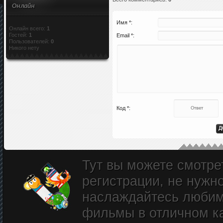
Онлайн
Имя *:
Онлайн всего:
1
Гостей:
1
Email *:
Пользователей:
0
Никого нету
Код *:
Тут вы можете смотре
регистрации, не нужн
наслаждайтесь любим
фильмы в отличном к