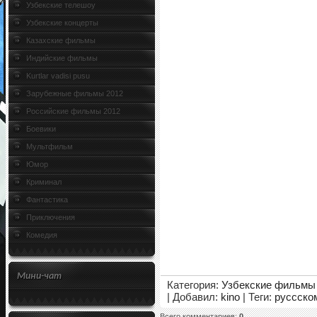
Узбекские телешоу
Узбекские концерты
Казахские фильмы
Индийские фильмы
Kurtlar vadisi pusu
Зарубежные фильмы 2012
Российские фильмы 2012
Боевики
Мультфильм
Юмор
Криминал
Фантастика
Приключения
Комедия
Мини-чат
Категория
:
Узбекские фильмы 
|
Добавил
:
kino
|
Теги
:
руссско
Всего комментариев
:
0