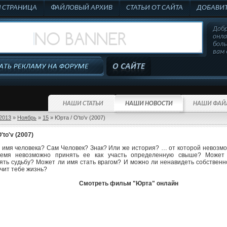
Я СТРАНИЦА
ФАЙЛОВЫЙ АРХИВ
СТАТЬИ ОТ САЙТА
ДОБАВИТ
Добр
онл
бол
вам 
НАШИ СТАТЬИ
НАШИ НОВОСТИ
НАШИ ФАЙ
2013
»
Ноябрь
»
15
» Юрта / O'to'v (2007)
'to'v (2007)
ь имя человека? Сам Человек? Знак? Или же история? … от которой невозмо
емя невозможно принять ее как участь определенную свыше? Может
ять судьбу? Может ли имя стать врагом? И можно ли ненавидеть собственн
чит тебе жизнь?
Смотреть фильм "Юрта" онлайн