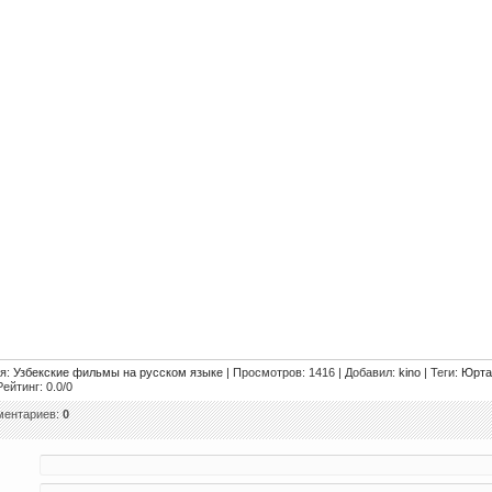
ия
:
Узбекские фильмы на русском языке
|
Просмотров
: 1416 |
Добавил
:
kino
|
Теги
:
Юрта
Рейтинг
:
0.0
/
0
ментариев
:
0