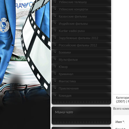
Узбекские телешоу
Узбекские концерты
Казахские фильмы
Индийские фильмы
Kurtlar vadisi pusu
Зарубежные фильмы 2012
Российские фильмы 2012
Боевики
Мультфильм
Юмор
Криминал
Фантастика
Приключения
Комедия
Категор
(2007)
|
Всего ком
Мини-чат
Имя *: