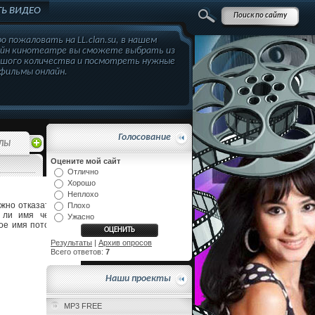
Ь ВИДЕО
о пожаловать на LL.clan.su, в нашем
айн кинотеатре вы сможете выбрать из
ьшого количества и посмотреть нужные
фильмы онлайн.
Голосование
ЛЫ
Оцените мой сайт
Отлично
Хорошо
20:16
Неплохо
жно отказаться и в
Плохо
 ли имя человека
Ужасно
ое имя потому, что
Результаты
|
Архив опросов
Всего ответов:
7
Наши проекты
MP3 FREE