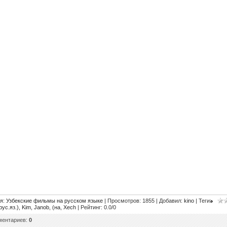
ия
:
Узбекские фильмы на русском языке
|
Просмотров
: 1855 |
Добавил
:
kino
|
Теги
:
рус.яз.)
,
Kim
,
Janob
,
(на
,
Xech
|
Рейтинг
:
0.0
/
0
ментариев
:
0