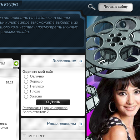
Ь ВИДЕО
о пожаловать на LL.clan.su, в нашем
айн кинотеатре вы сможете выбрать из
ьшого количества и посмотреть нужные
фильмы онлайн.
Голосование
ЛЫ
Оцените мой сайт
Отлично
Хорошо
20:19
Неплохо
Плохо
Ужасно
Результаты
|
Архив опросов
Всего ответов:
7
аева
Наши проекты
монов
MP3 FREE