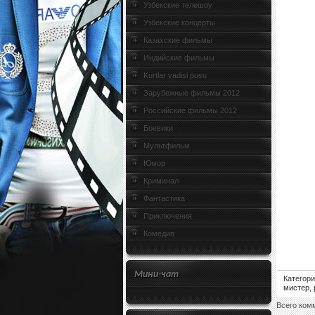
Узбекские телешоу
Узбекские концерты
Казахские фильмы
Индийские фильмы
Kurtlar vadisi pusu
Зарубежные фильмы 2012
Российские фильмы 2012
Боевики
Мультфильм
Юмор
Криминал
Фантастика
Приключения
Комедия
Мини-чат
Категор
мистер
,
Всего ком