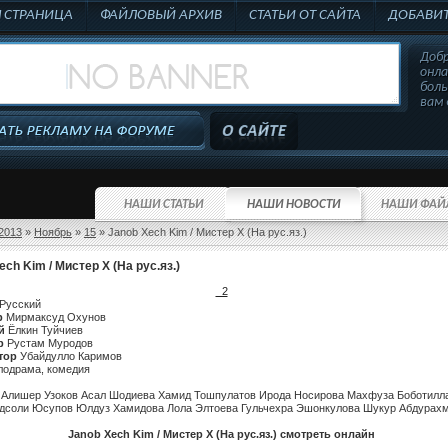
Я СТРАНИЦА
ФАЙЛОВЫЙ АРХИВ
СТАТЬИ ОТ САЙТА
ДОБАВИТ
Добр
онл
бол
вам 
НАШИ СТАТЬИ
НАШИ НОВОСТИ
НАШИ ФАЙ
2013
»
Ноябрь
»
15
» Janob Xech Kim / Мистер Х (На рус.яз.)
ech Kim / Мистер Х (На рус.яз.)
2
Русский
р
Мирмаксуд Охунов
й
Ёлкин Туйчиев
р
Рустам Муродов
тор
Убайдулло Каримов
одрама, комедия
:
Алишер Узоков Асал Шодиева Хамид Тошпулатов Ирода Носирова Махфуза Боботилл
соли Юсупов Юлдуз Хамидова Лола Элтоева Гульчехра Эшонкулова Шукур Абдурах
Janob Xech Kim / Мистер Х (На рус.яз.) смотреть онлайн