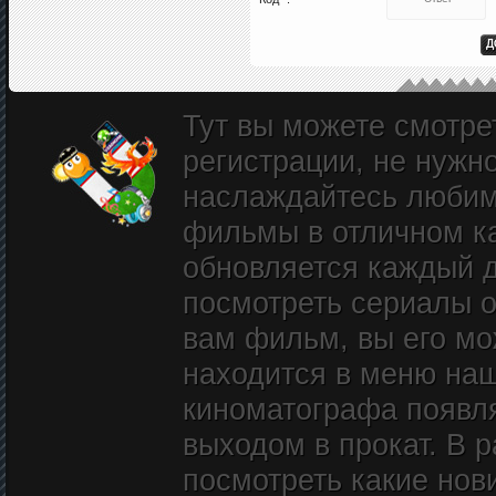
Тут вы можете смотре
регистрации, не нужн
наслаждайтесь любим
фильмы в отличном к
обновляется каждый д
посмотреть сериалы о
вам фильм, вы его мож
находится в меню наш
киноматографа появл
выходом в прокат. В 
посмотреть какие нови