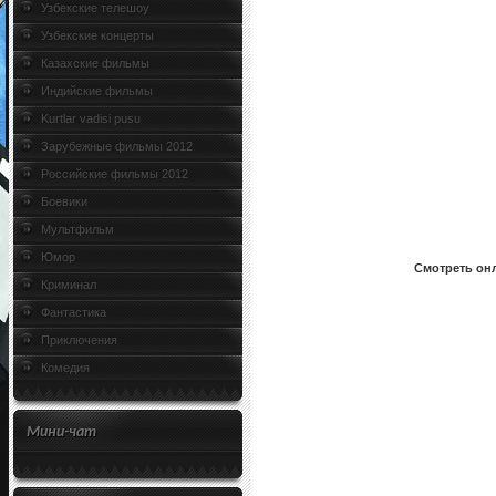
Узбекские телешоу
Узбекские концерты
Казахские фильмы
Индийские фильмы
Kurtlar vadisi pusu
Зарубежные фильмы 2012
Российские фильмы 2012
Боевики
Мультфильм
Юмор
Смотреть онл
Криминал
Фантастика
Приключения
Комедия
Мини-чат