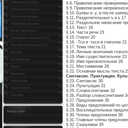
Узбекские телешоу
§ 8. Правописание проверяемы
§ 9. Правописание непроизнос
Узбекские концерты
§ 10. Буквы и, у, а после шипя
Казахские фильмы
§ 11. Разделительные ъ и ь 17
§ 12. Раздельное написание пр
Индийские фильмы
§ 13. Текст 18
Kurtlar vadisi pusu
§ 14. Части речи 19
§ 15. Глагол 20
Зарубежные фильмы 2012
§ 16. -Тся и -ться в глаголах 21
Российские фильмы 2012
§ 17. Тема текста 21
§ 18. Личные окончания глагол
Боевики
§ 19. Имя существительное 23
Мультфильм
§ 20. Имя прилагательное 26
§ 21. Местоимение 28
Юмор
§ 22. Основная мысль текста 2
Криминал
Синтаксис. Пунктуация. Куль
§ 23. Синтаксис 30
Фантастика
§ 24. Пунктуация 31
Приключения
§ 25. Словосочетание 32
Комедия
§ 26. Разбор словосочетания 3
§ 27. Предложение 35
§ 28. Виды предложений по це
§ 29. Восклицательные предло
Мини-чат
§ 30. Члены предложения 38
§ 31. Главные члены предлож
§ 32. Сказуемое 39