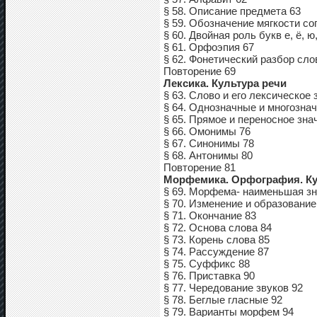
§ 58. Описание предмета 63
§ 59. Обозначение мягкости со
§ 60. Двойная роль букв е, ё, ю,
§ 61. Орфоэпия 67
§ 62. Фонетический разбор сло
Повторение 69
Лексика. Культура речи
§ 63. Слово и его лексическое 
§ 64. Однозначные и многозна
§ 65. Прямое и переносное зна
§ 66. Омонимы 76
§ 67. Синонимы 78
§ 68. Антонимы 80
Повторение 81
Морфемика. Орфография. Ку
§ 69. Морфема- наименьшая зн
§ 70. Изменение и образование
§ 71. Окончание 83
§ 72. Основа слова 84
§ 73. Корень слова 85
§ 74. Рассуждение 87
§ 75. Суффикс 88
§ 76. Приставка 90
§ 77. Чередование звуков 92
§ 78. Беглые гласные 92
§ 79. Варианты морфем 94