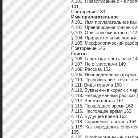
§ 100. Правописание о - е по
131
Повторение 133
Имя прилагательное
§ 101. Имя прилагательное как
§ 102. Правописание гласных 
§ 103. Описание животного 142
§ 104. Прилагательные полные 
§ 105. Морфологический разбо
Повторение 146
Глагол
§ 106. Глагол как часть речи 14
§ 107. Не с глаголами 149
§ 108. Рассказ 152
§ 109. Неопределённая форма 
§ 110. Правописание -тся п-тьс
§ 111. Виды глагола 158
§ 112. Буквы е-и в корнях с че
§ 113. Невыдуманный рассказ (
§ 114. Время глагола 161
§ 115. Прошедшее время 162
§ 116. Настоящее время 162
§ 117. Будущее время 163
§ 118. Спряжение глаголов 164
§ 119. Как определить спряж
165
§ 120. Морфологический разбор