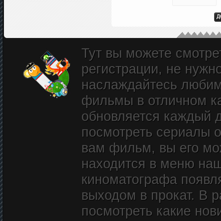
Тут вы можете смотре
регистрации, не нужн
наслаждайтесь любим
фильмы в отличном к
обновляется каждый д
посмотреть сериалы о
вам фильм, вы его мож
находится в меню наш
киноматографа появл
выходом в прокат. В 
посмотреть какие нови