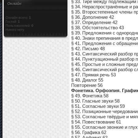
§ 33. Тире между подлежащим 
Онлайн
§ 34. Нераспространённые и р
§ 35. Второстепенные члены п
§ 36. Дополнение 42
Онлайн всего:
1
Гостей:
1
§ 37. Определение 42
Пользователей:
0
§ 38. Обстоятельство 43
Никого нету
§ 39. Предложения с однородн
§ 40. Знаки препинания в пре
§ 41. Предложения с обращени
§ 42. Письмо 48
§ 43. Синтаксический разбор п
§ 44. Пунктуационный разбор 
§ 45. Простые и сложные пред
§ 46. Синтаксический разбор 
§ 47. Прямая речь 53
§ 48. Диалог 55
Повторение 56
Фонетика. Орфоэпия. График
§ 49. Фонетика 58
§ 50. Гласные звуки 58
§ 51. Согласные звуки 59
§ 52. Позиционные чередовани
§ 53. Согласные твёрдые и мяг
§ 54. Повествование 61
§ 55. Согласные звонкие и глух
§ 56. Графика 62
§ 57. Алфавит 62