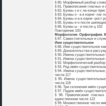
§ 80. Морфемный разбор слова
§ 81. Правописание гласных и 
§ 82. Буквы з и с на конце прист
§ 83. Буквы о - а в корне -лаг л
§ 84. Буквы о-а в корне -рост р
§ 85. Буквы е-о после шипящих
§ 86. Буквы ы - и после ц 102
Повторение 103
Морфология. Орфография. К
§ 87. Самостоятельные и служ
Имя существительное
§ 88. Имя существительное как
§ 89. Доказательства в рассуж
§ 90. Имена существительные
§ 91. Имена существительные 
§ 92. Морфологический разбор
§ 93. Род имён существительн
§ 94. Имена существительные
числа 117
§ 95. Имена существительные
числа 118
§ 96. Три склонения имён сущ
§ 97. Падеж имён существител
§ 98. Правописание гласных
единственном числе 122
§ 99. Множественное число им